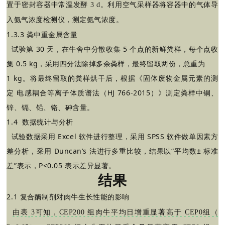
置于密封容器中常温发酵 3 d。利用空气采样器将容器中的气体导
入氨气浓度检测仪，测定氨气浓度。
1.3.3
粪中重金属含量
试验第 30 天，在牛舍中分散收集 5 个点的新鲜粪样，每个点收
集 0.5 kg，采用四分法除掉多余粪样，最终留取两份，总重为
1
kg。将最终留取的粪样烘干后，根据《固体废物金属元素的测
定 电感耦合等离子体质谱法（HJ 766-2015）》测定粪样中铜、
锌、镉、铅、铬、砷含量。
1.4 数据统计与分析
试验数据采用 Excel 软件进行整理，采用 SPSS 软件做单因素方
差分析，采用 Duncan’s 法进行多重比较，结果以“平均数± 标准
差”表示，P<0.05 表示差异显著。
结果
2.1
复合酶制剂对肉牛生长性能的影响
由表
3可知，CEP200 组肉牛平均日增重显著高于 CEP0组（