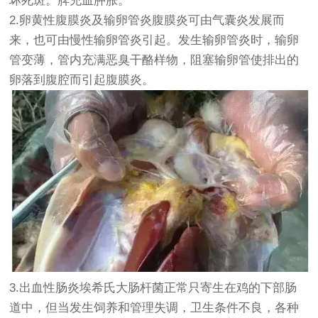
坏死斑。脾充血肿胀。
2.卵黄性腹膜炎及输卵管炎腹膜炎可由气囊炎发展而
来，也可由慢性输卵管炎引起。发生输卵管炎时，输卵
管变薄，管内充满恶臭干酪样物，阻塞输卵管使排出的
卵落到腹腔而引起腹膜炎。
3.出血性肠炎埃希氏大肠杆菌正常只寄生在鸡的下部肠
道中，但当发生饲养和管理失调，卫生条件不良，各种