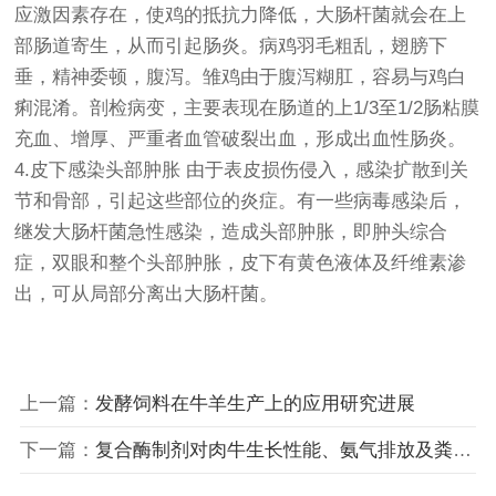
应激因素存在，使鸡的抵抗力降低，大肠杆菌就会在上
部肠道寄生，从而引起肠炎。病鸡羽毛粗乱，翅膀下
垂，精神委顿，腹泻。雏鸡由于腹泻糊肛，容易与鸡白
痢混淆。剖检病变，主要表现在肠道的上1/3至1/2肠粘膜
充血、增厚、严重者血管破裂出血，形成出血性肠炎。
4.皮下感染头部肿胀 由于表皮损伤侵入，感染扩散到关
节和骨部，引起这些部位的炎症。有一些病毒感染后，
继发大肠杆菌急性感染，造成头部肿胀，即肿头综合
症，双眼和整个头部肿胀，皮下有黄色液体及纤维素渗
出，可从局部分离出大肠杆菌。
上一篇：
发酵饲料在牛羊生产上的应用研究进展
下一篇：
复合酶制剂对肉牛生长性能、氨气排放及粪中重金属含量的影响